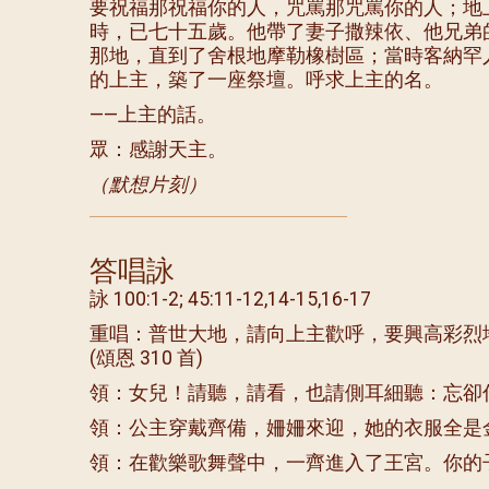
要祝福那祝福你的人，咒罵那咒罵你的人；地
時，已七十五歲。他帶了妻子撒辣依、他兄弟
那地，直到了舍根地摩勒橡樹區；當時客納罕
的上主，築了一座祭壇。呼求上主的名。
——上主的話。
眾：感謝天主。
（默想片刻）
答唱詠
詠 100:1-2; 45:11-12,14-15,16-17
重唱：普世大地，請向上主歡呼，要興高彩烈
(頌恩 310 首)
領：女兒！請聽，請看，也請側耳細聽：忘卻
領：公主穿戴齊備，姍姍來迎，她的衣服全是
領：在歡樂歌舞聲中，一齊進入了王宮。你的