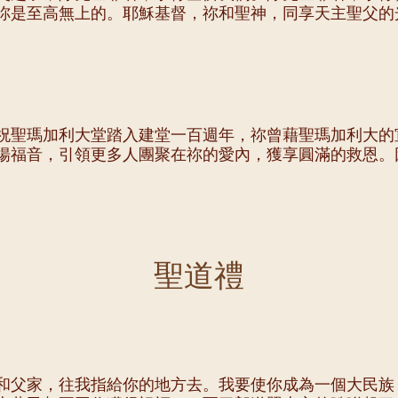
祢是至高無上的。耶穌基督，祢和聖神，同享天主聖父的
祝聖瑪加利大堂踏入建堂一百週年，祢曾藉聖瑪加利大的
揚福音，引領更多人團聚在祢的愛內，獲享圓滿的救恩。
聖道禮
和父家，往我指給你的地方去。我要使你成為一個大民族