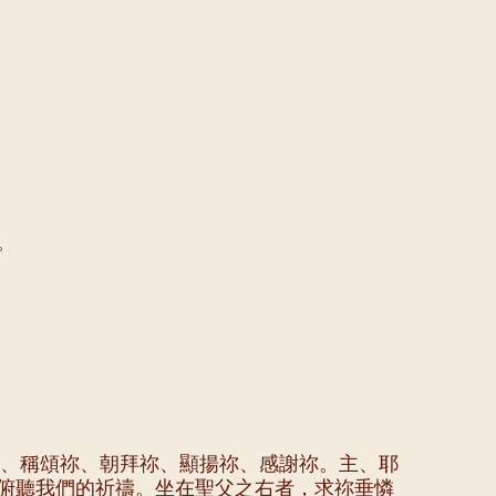
。
祢、稱頌祢、朝拜祢、顯揚祢、感謝祢。主、耶
俯聽我們的祈禱。坐在聖父之右者，求祢垂憐