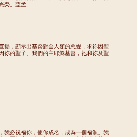
光榮。亞孟。
宣揚，顯示出基督對全人類的慈愛，求祢因聖
因祢的聖子、我們的主耶穌基督，祂和祢及聖
，我必祝福你，使你成名，成為一個福源。我