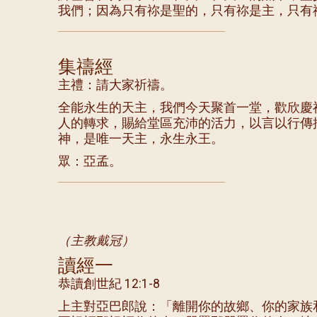
我們；因為只有祢是聖的，只有祢是主，只有
集禱經
主禮：請大家祈禱。
全能永生的天主，我們今天聚首一堂，歡欣慶
人的轉求，賜給堂區充沛的活力，以言以行傳
神，是唯一天主，永生永王。
眾：亞孟。
（主教戴冠）
讀經一
恭讀創世紀 12:1-8
上主對亞巴郎說：「離開你的故鄉、你的家族