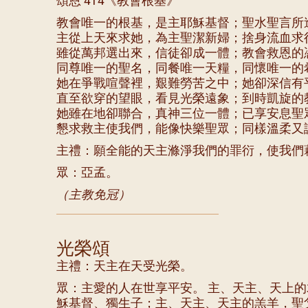
頌恩 414《教會根基》
教會唯一的根基，是主耶穌基督；聖水聖言所
主從上天來求她，為主聖潔新婦；捨身流血求
雖從萬邦選出來，信徒卻成一體；教會救恩的
同尊唯一的聖名，同餐唯一天糧，同懷唯一的
她在爭戰喧聲裡，艱難勞苦之中；她卻深信有
直至欲穿的望眼，看見光榮遠象；到時凱旋的
她雖在地卻聯合，真神三位一體；已享安息聖
懇求救主使我們，能像快樂聖眾；同樣溫柔又
主禮：願全能的天主滌淨我們的罪衍，使我們
眾：亞孟。
（主教免冠）
光榮頌
主禮：天主在天受光榮。
眾：主愛的人在世享平安。 主、天主、天上
穌基督、獨生子；主、天主、天主的羔羊，聖