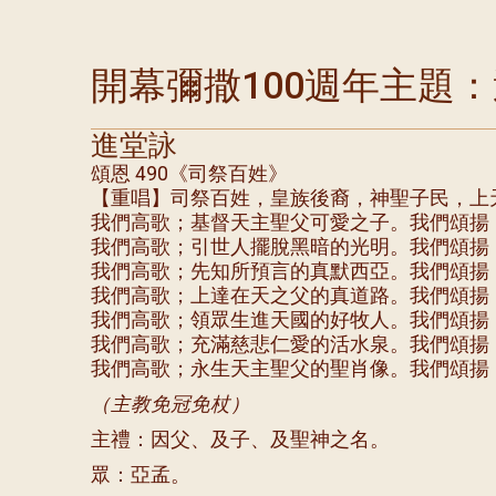
開幕彌撒100週年主題：
進堂詠
頌恩 490《司祭百姓》
【重唱】司祭百姓，皇族後裔，神聖子民，上
我們高歌；基督天主聖父可愛之子。我們頌揚
我們高歌；引世人擺脫黑暗的光明。我們頌揚
我們高歌；先知所預言的真默西亞。我們頌揚
我們高歌；上達在天之父的真道路。我們頌揚
我們高歌；領眾生進天國的好牧人。我們頌揚
我們高歌；充滿慈悲仁愛的活水泉。我們頌揚
我們高歌；永生天主聖父的聖肖像。我們頌揚
（主教免冠免杖）
主禮：因父、及子、及聖神之名。
眾：亞孟。