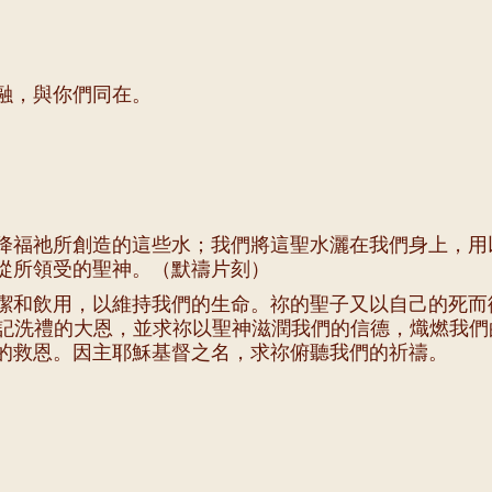
融，與你們同在。
降福祂所創造的這些水；我們將這聖水灑在我們身上，用
從所領受的聖神。（默禱片刻）
潔和飲用，以維持我們的生命。祢的聖子又以自己的死而
銘記洗禮的大恩，並求祢以聖神滋潤我們的信德，熾燃我
的救恩。因主耶穌基督之名，求祢俯聽我們的祈禱。