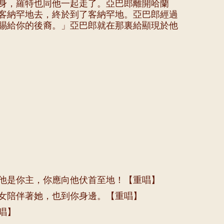
身，羅特也同他一起走了。亞巴郎離開哈蘭
客納罕地去，終於到了客納罕地。亞巴郎經過
賜給你的後裔。」亞巴郎就在那裏給顯現於他
他是你主，你應向他伏首至地！【重唱】
女陪伴著她，也到你身邊。【重唱】
唱】