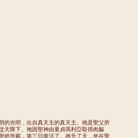
明的光明，出自真天主的真天主。祂是聖父所
從天降下。祂因聖神由童貞瑪利亞取得肉軀
聖經所載，第三日復活了。祂升了天，坐在聖