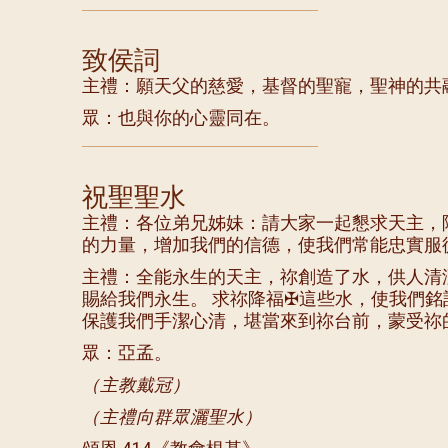
致侯詞
主禮：願天父的慈愛，基督的聖寵，聖神的共
眾：也與你的心靈同在。
祝聖聖水
主禮：各位弟兄姊妹：請大家一起懇求天主，
的力量，增加我們的信德，使我們常能忠實服
主禮：全能永生的天主，祢創造了水，供人清
賜給我們永生。 求祢降福✠這些水，使我們
保護我們手潔心清，堪當來到祢台前，蒙受祢
眾：亞孟。
（主教戴冠）
（主禮向群眾灑聖水）