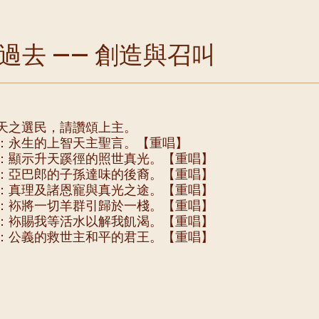
過去 —— 創造與召叫
天之選民，請讚頌上主。
：永生的上智天主聖言。【重唱】
：顯示升天蹊徑的照世真光。【重唱】
：亞巴郎的子孫達味的後裔。【重唱】
：真理及諸恩寵與真光之途。【重唱】
：袮將一切羊群引歸於一棧。【重唱】
：袮賜我等活水以解我飢渴。【重唱】
：公義的救世主和平的君王。【重唱】