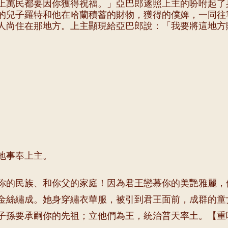
上萬民都要因你獲得祝福。」亞巴郎遂照上主的吩咐起了
的兒子羅特和他在哈蘭積蓄的財物，獲得的僕婢，一同往
人尚住在那地方。上主顯現給亞巴郎說：「我要將這地方
地事奉上主。
你的民族、和你父的家庭！因為君王戀慕你的美艷雅麗，
金絲繡成。她身穿繡衣華服，被引到君王面前，成群的童
子孫要承嗣你的先祖；立他們為王，統治普天率土。【重