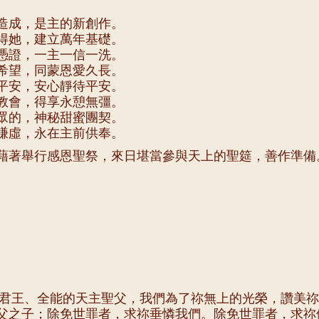
造成，是主的新創作。
得她，建立萬年基礎。
憑證，一主一信一洗。
希望，同蒙恩愛久長。
平安，安心靜待平安。
教會，得享永憩無彊。
眾的，神秘甜蜜團契。
謙虛，永在主前供奉。
藉著舉行感恩聖祭，來日堪當參與天上的聖筵，善作準備
的君王、全能的天主聖父，我們為了祢無上的光榮，讚美
父之子；除免世罪者，求祢垂憐我們。除免世罪者，求祢