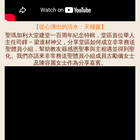
【從心湧出的活水：天糧篇】
聖瑪加利大堂建堂一百周年紀念特輯，堂區首位華人
主任司鐸 – 梁達材神父，分享堂區如何成立非常務送
聖體員小組，幫助教友藉感恩聖事與主相遇並得到聖
化。我們亦請來非常務送聖體員小組成員古勵儀女士
及陳容麗女士作為分享嘉賓。