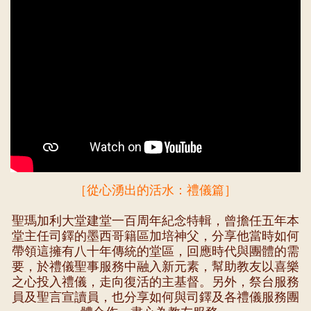
［從心湧出的活水：禮儀篇］
聖瑪加利大堂建堂一百周年紀念特輯，曾擔任五年本
堂主任司鐸的墨西哥籍區加培神父，分享他當時如何
帶領這擁有八十年傳統的堂區，回應時代與團體的需
要，於禮儀聖事服務中融入新元素，幫助教友以喜樂
之心投入禮儀，走向復活的主基督。另外，祭台服務
員及聖言宣讀員，也分享如何與司鐸及各禮儀服務團