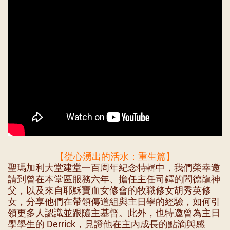
【從心湧出的活水：重生篇】
聖瑪加利大堂建堂一百周年紀念特輯中，我們榮幸邀
請到曾在本堂區服務六年、擔任主任司鐸的閻德龍神
父，以及來自耶穌寶血女修會的牧職修女胡秀英修
女，分享他們在帶領傳道組與主日學的經驗，如何引
領更多人認識並跟隨主基督。此外，也特邀曾為主日
學學生的 Derrick，見證他在主內成長的點滴與感