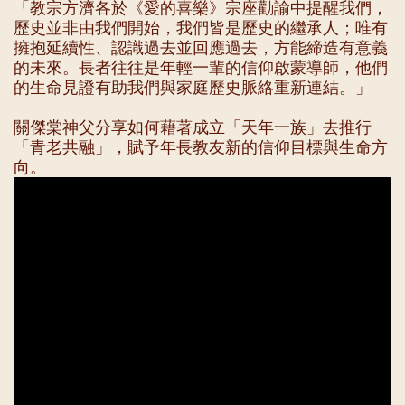
「教宗方濟各於《愛的喜樂》宗座勸諭中提醒我們，
歷史並非由我們開始，我們皆是歷史的繼承人；唯有
擁抱延續性、認識過去並回應過去，方能締造有意義
的未來。長者往往是年輕一輩的信仰啟蒙導師，他們
的生命見證有助我們與家庭歷史脈絡重新連結。」
關傑棠神父分享如何藉著成立「天年一族」去推行
「青老共融」，賦予年長教友新的信仰目標與生命方
向。