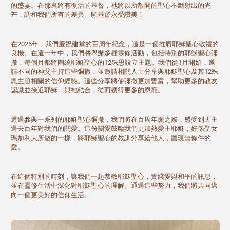
的盛宴。在那裏將有復活的基督，祂將以所敞開的聖心不斷射出的光
芒，調和我們所有的差異。願基督永受讚美！
在2025年，我們慶祝建堂的百周年紀念，這是一個推廣耶穌聖心敬禮的
良機。在這一年中，我們將舉辦多種靈修活動，包括特別的耶穌聖心彌
撒，每個月都將圍繞耶穌聖心的12殊恩設立主題。我們從1月開始，邀
請不同的神父主持這些彌撒，並邀請相關人士分享與耶穌聖心及其12殊
恩主題相關的信仰經驗。這些分享將使彌撒更加豐富，幫助更多的教友
認識並接近耶穌，與祂結合，從而獲得更多的恩寵。
透過參與一系列的耶穌聖心彌撒，我們將在百周年慶之際，感受到天主
過去百年對我們的關愛。這份關愛鼓勵我們更加熱愛主耶穌，好像聖女
瑪加利大所做的一樣，將耶穌聖心的教訓分享給他人，體現無條件的
愛。
在這個特別的時刻，讓我們一起恭敬耶穌聖心，實踐愛與和平的訊息，
並在靈修生活中深化對耶穌聖心的理解。通過這些努力，我們將共同邁
向一個更美好的信仰生活。