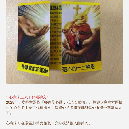
1.心意卡上寫下代禱禱文:
2025年，堂區主題為「樂傳聖心愛，活現百載情」。歡迎大家在堂區提
供的心意卡上寫下代禱禱文，這些心意卡將在耶穌聖心彌撒中奉獻給天
主。
心意卡可在堂區郵筒旁領取，寫好後請投入郵筒內。