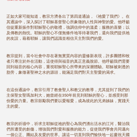
正如大家可能知道，教宗方濟各出了第四道通諭，《祂愛了我們》。在
其通諭中，深入探討了耶穌基督聖心所象徵的人性與神聖的愛。他呼籲
信徒重新振作對耶穌聖心的敬禮，強調信仰中的溫柔；服務的喜樂；以
及傳教的熱忱。耶穌的聖心不僅無條件地等待著我們，還向我們提供祂
的友誼，藉着耶穌，讓我們認識並相信天主對我們的愛。
教宗提到，當今社會中存在著無實質內容的靈修新表現，許多團體和牧
者只專注於外在活動，這使得與福音的真正意義脫節。他呼籲我們需要
回到福音的核心內容，重視耶穌聖心所帶來的深層體驗。耶穌被刺透的
肋旁，象徵著聖神之水的源頭，能滿足我們對天主聖愛的渴求。
在這份通諭中，教宗引用了教會聖人和教父的教導，尤其提到了我們的
主保聖女聖瑪加利大，她曾經在350年前見到耶穌的聖心，並感受到那
份愛的力量。教宗鼓勵我們要以愛報愛，成為彼此的兄弟姊妹，實踐天
主的愛。
教宗的祈禱中，祈求主耶穌從祂的聖心為我們湧出活水的江河，醫治我
們所遭受的創傷，增強我們對愛和服務的能力，促使我們學會共同邁向
一個公正、團結及友愛的世界。讓這一切直到我們愉快地一起慶祝天國