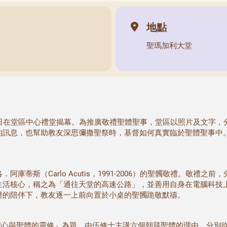
地點
聖瑪加利大堂
5日在堂區中心禮堂揭幕。為推廣敬禮聖體聖事，堂區以照片及文字，
的訊息，也幫助教友深思彌撒聖祭時，基督如何真實臨於聖體聖事中
庫蒂斯（Carlo Acutis，1991-2006）的聖髑敬禮。敬禮
生活核心，稱之為「通往天堂的高速公路」，並善用自身在電腦科技
樂的陪伴下，教友逐一上前向置於小桌的聖髑跪敬默禱。
聖心與聖體的靈修」為題，由伍修士主講六個朝拜聖體的理由，分別