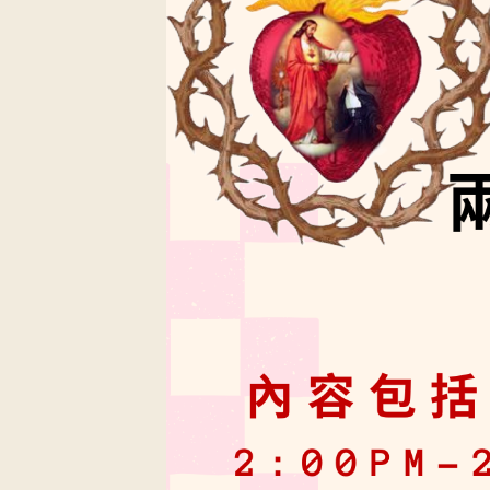
閉幕彌撒
聖誕報佳音
聖誕願望樹 Giving T