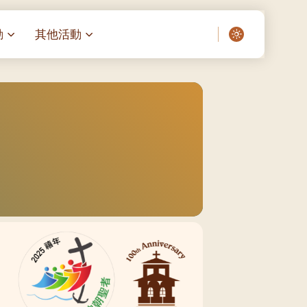
動
其他活動
愛了我們]
叔之家-重症兒童
聖經閲讀計劃 「一日、一讀、一
啟示」
老人院（老莊園 / 松心
相語 –
主保瞻禮前九日聖心敬禮
– 愛・與耆賀新歲
傅油彌撒 + 長者活動
日至9
– 探訪獨居長者
明愛賣物會
院 – 頣康天地
05)
5/03)
5/04)
5/05)
5/06)
5/07)