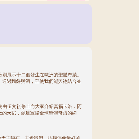
分別展示十二個發生在歐洲的聖體奇蹟。
。通過麵餅與酒，至使我們能與祂結合並
之前，先由伍文祺修士向大家介紹真福卡洛．阿
上的天賦，創建宣揚全球聖體奇蹟的網
從天主臨在、主愛我們、抗拒偶像最好的