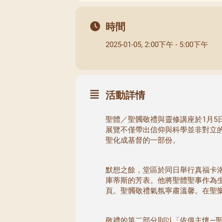
時間
2025-01-05, 2:00下午 - 5:00下午
活動詳情
聖體／聖髑敬禮與靈修講座於1月
展覽不僅帶出信仰與科學並非對立
聖化成基督的一部份。
默想之餘，堂區於同日舉行真福卡洛．阿
庫蒂斯的芳表。他將聖體聖事作為
頁。聖髑敬禮氣氛寧肅溫馨。在聖
敬禮的第二部分則以「依偎主懷―