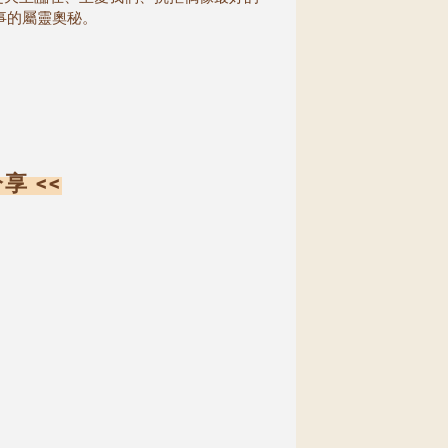
事的屬靈奧秘。
 <<