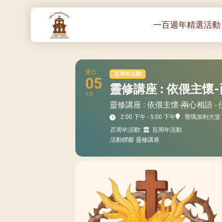
一百週年精選活動
一百週年開幕感恩
堂區100週年嘉年
週日
百周年活動
05
靈修講座 : 依偎主懷
靈修講座 :教宗通諭
1月
– 夏主教主講
靈修講座 : 依偎主懷-兩心相語 
聖體出遊：聖體聖
2:00 下午 - 5:00 下午
聖瑪加利大堂
《百年人海》音樂
百周年活動:
百周年活動
活動標籤
靈修講座
禧年活動 – 希望之
朝聖 – 法國/羅馬
主保瞻禮彌撒及聚
朝聖 – 韓國
聖家節彌撒