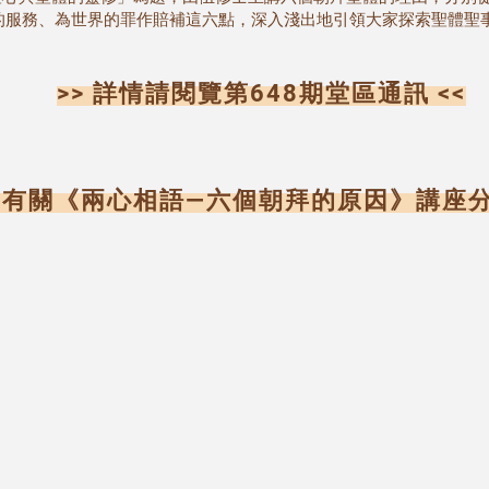
的服務、為世界的罪作賠補這六點，深入淺出地引領大家探索聖體聖
>> 詳情請閱覽第648期堂區通訊 <<
> 有關《兩心相語―六個朝拜的原因》講座分享