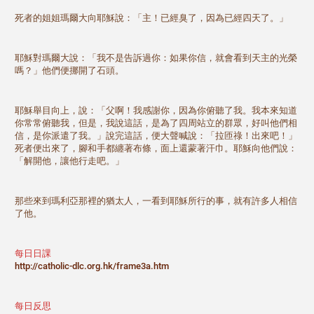
死者的姐姐瑪爾大向耶穌說：「主！已經臭了，因為已經四天了。」
耶穌對瑪爾大說：「我不是告訴過你：如果你信，就會看到天主的光榮
嗎？」他們便挪開了石頭。
耶穌舉目向上，說：「父啊！我感謝你，因為你俯聽了我。我本來知道
你常常俯聽我，但是，我說這話，是為了四周站立的群眾，好叫他們相
信，是你派遣了我。」說完這話，便大聲喊說：「拉匝祿！出來吧！」
死者便出來了，腳和手都纏著布條，面上還蒙著汗巾。耶穌向他們說：
「解開他，讓他行走吧。」
那些來到瑪利亞那裡的猶太人，一看到耶穌所行的事，就有許多人相信
了他。
每日日課
http://catholic-dlc.org.hk/frame3a.htm
每日反思