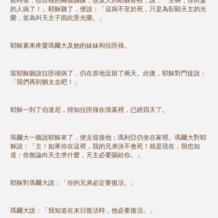
那時候，拉匝祿的兩個姊妹，便派人到耶穌那裡，說：「主啊，你所愛
的人病了！」耶穌聽了，便說：「這病不至於死，只是為彰顯天主的光
榮，並為叫天主子因此受光榮。」
耶穌素來疼愛瑪爾大及她的妹妹和拉匝祿。
當耶穌聽說拉匝祿病了，仍在原地逗留了兩天。此後，耶穌對門徒說：
「我們再到猶太去吧！」
耶穌一到了伯達尼，得知拉匝祿在墳墓裡，已經四天了。
瑪爾大一聽說耶穌來了，便去迎接他；瑪利亞仍坐在家裡。瑪爾大對耶
穌說：「主！如果你在這裡，我的兄弟決不會死！就是現在，我也知
道：你無論向天主求什麼，天主必要賜給你。」
耶穌對瑪爾大說：「你的兄弟必定要復活。」
瑪爾大說：「我知道在末日復活時，他必要復活。」