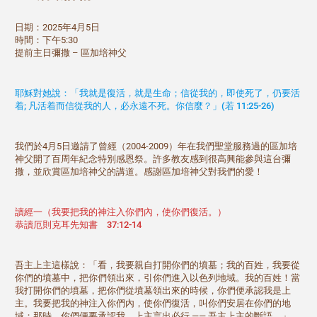
日期：2025年4月5日
時間：下午5:30
提前主日彌撒 – 區加培神父
耶穌對她說：「我就是復活，就是生命；信從我的，即使死了，仍要活
着; 凡活着而信從我的人，必永遠不死。你信麼？」(若 11:25-26)
我們於4月5日邀請了曾經（2004-2009）年在我們聖堂服務過的區加培
神父開了百周年紀念特別感恩祭。許多教友感到很高興能參與這台彌
撒，並欣賞區加培神父的講道。感謝區加培神父對我們的愛！
讀經一（我要把我的神注入你們內，使你們復活。）
恭讀厄則克耳先知書 37:12-14
吾主上主這樣說：「看，我要親自打開你們的墳墓；我的百姓，我要從
你們的墳墓中，把你們領出來，引你們進入以色列地域。我的百姓！當
我打開你們的墳墓，把你們從墳墓領出來的時候，你們便承認我是上
主。我要把我的神注入你們內，使你們復活，叫你們安居在你們的地
域；那時，你們便要承認我，上主言出必行 —— 吾主上主的斷語。」