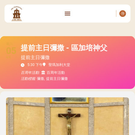
週六
提前主日彌撒 - 區加培神父
05
提前主日彌撒
4月
5:30 下午
聖瑪加利大堂
百周年活動:
百周年活動
活動標籤
彌撒,
提前主日彌撒