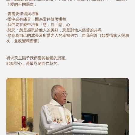
了愛的不同層次：
-愛需要學習與培養
-愛中必有痛苦，因為愛伴隨著犧牲
-我們要在愛中培養「慈」與「悲」心
-慈悲：慈是感恩於他人的美好，悲是對他人痛苦的共鳴
-願意為自己的成長及所愛之人的幸福努力，自我完善（如愛惜家人與朋
友，並改變壞習慣）
祈求天主賜予我們愛與被愛的恩寵。
耶穌聖心，是最忍耐而仁慈的。