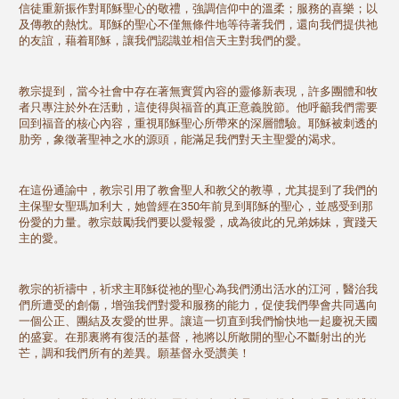
信徒重新振作對耶穌聖心的敬禮，強調信仰中的溫柔；服務的喜樂；以
及傳教的熱忱。耶穌的聖心不僅無條件地等待著我們，還向我們提供祂
的友誼，藉着耶穌，讓我們認識並相信天主對我們的愛。
教宗提到，當今社會中存在著無實質內容的靈修新表現，許多團體和牧
者只專注於外在活動，這使得與福音的真正意義脫節。他呼籲我們需要
回到福音的核心內容，重視耶穌聖心所帶來的深層體驗。耶穌被刺透的
肋旁，象徵著聖神之水的源頭，能滿足我們對天主聖愛的渴求。
在這份通諭中，教宗引用了教會聖人和教父的教導，尤其提到了我們的
主保聖女聖瑪加利大，她曾經在350年前見到耶穌的聖心，並感受到那
份愛的力量。教宗鼓勵我們要以愛報愛，成為彼此的兄弟姊妹，實踐天
主的愛。
教宗的祈禱中，祈求主耶穌從祂的聖心為我們湧出活水的江河，醫治我
們所遭受的創傷，增強我們對愛和服務的能力，促使我們學會共同邁向
一個公正、團結及友愛的世界。讓這一切直到我們愉快地一起慶祝天國
的盛宴。在那裏將有復活的基督，祂將以所敞開的聖心不斷射出的光
芒，調和我們所有的差異。願基督永受讚美！