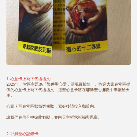
1. 心意卡上寫下代禱禱文:
2025年，堂區主題為「樂傳聖心愛，活現百載情」。歡迎大家在堂區提
供的心意卡上寫下代禱禱文，這些心意卡將在耶穌聖心彌撒中奉獻給天
主。
心意卡可在堂區郵筒旁領取，寫好後請投入郵筒內。
讓我們在信仰中彼此勉勵，並向天主祈求祝福與恩寵。
2. 耶穌聖心記錄卡: