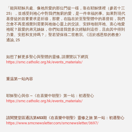
「能與耶穌共處、像祂所愛的那位門徒一樣，靠在耶穌懷裡（參若十三
25），並感受到祂心中對我們無窮的愛，是一件幸福的事。如果對現代
基督徒的首要要求是祈禱，那麼，在臨在於至聖聖體中的基督前，我們
怎會不再度感覺到需要與祂做心靈上的交談、安靜地朝拜祂、衷心地愛
祂呢？親愛的弟兄姊妹，你們知道我曾多次經驗到這些，且由其中得到
力量、安慰和支持嗎？」聖若望保祿二世教宗, 《活於感恩祭的教會》
通諭, 25
如想了解更多聖心與聖體的靈修, 請瀏覽以下網頁
https://smc.catholic.org.hk/events_materials/
重温第一站內容
耶穌聖心與你 ~《在喜樂中朝聖》第一站：初遇聖心
https://smc.catholic.org.hk/events_materials/
請閱覽堂區通訊第653期《在喜樂中朝聖》靈修之旅 第一站：初遇聖心
https://www.smcnewsletter.com/smcnewsletter/3697/