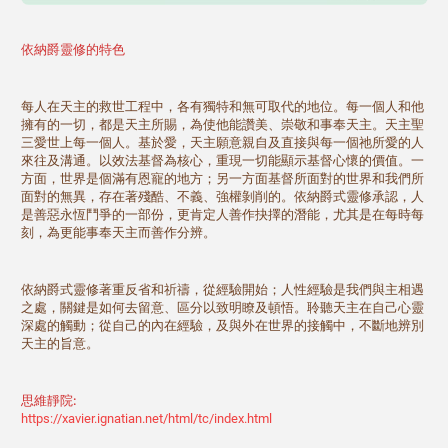
依納爵靈修的特色
每人在天主的救世工程中，各有獨特和無可取代的地位。每一個人和他
擁有的一切，都是天主所賜，為使他能讚美、崇敬和事奉天主。天主聖
三愛世上每一個人。基於愛，天主願意親自及直接與每一個祂所愛的人
來往及溝通。以效法基督為核心，重現一切能顯示基督心懷的價值。一
方面，世界是個滿有恩寵的地方；另一方面基督所面對的世界和我們所
面對的無異，存在著殘酷、不義、強權剝削的。依納爵式靈修承認，人
是善惡永恆鬥爭的一部份，更肯定人善作抉擇的潛能，尤其是在每時每
刻，為更能事奉天主而善作分辨。
依納爵式靈修著重反省和祈禱，從經驗開始；人性經驗是我們與主相遇
之處，關鍵是如何去留意、區分以致明瞭及頓悟。聆聽天主在自己心靈
深處的觸動；從自己的內在經驗，及與外在世界的接觸中，不斷地辨別
天主的旨意。
思維靜院:
https://xavier.ignatian.net/html/tc/index.html