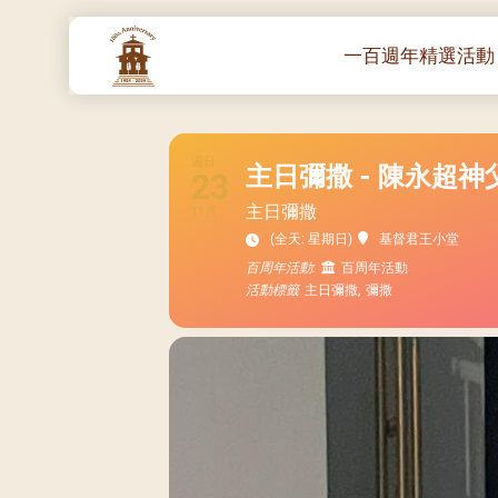
一百週年精選活動
一百週年開幕感恩
堂區100週年嘉年
週日
主日彌撒 - 陳永超神
23
靈修講座 :教宗通諭
主日彌撒
11月
– 夏主教主講
(全天: 星期日)
基督君王小堂
聖體出遊：聖體聖
百周年活動:
百周年活動
《百年人海》音樂
活動標籤
主日彌撒,
彌撒
禧年活動 – 希望之
朝聖 – 法國/羅馬
主保瞻禮彌撒及聚
朝聖 – 韓國
聖家節彌撒