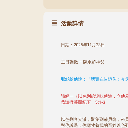
活動詳情
日期：2025年11月23日
主日彌撒 – 陳永超神父
耶穌給他說：「我實在告訴你：今天，
讀經一（以色列給達味傅油，立他
恭讀撒慕爾紀下 5:1-3
以色列各支派，聚集到赫貝龍，來
對你說過：你應牧養我的百姓以色