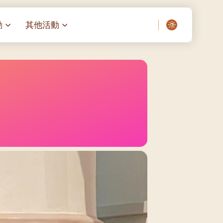
動
其他活動
愛了我們]
叔之家-重症兒童
聖經閲讀計劃 「一日、一讀、一
啟示」
老人院（老莊園 / 松心
相語 –
主保瞻禮前九日聖心敬禮
– 愛・與耆賀新歲
傅油彌撒 + 長者活動
日至9
– 探訪獨居長者
明愛賣物會
院 – 頣康天地
05)
5/03)
5/04)
5/05)
5/06)
5/07)