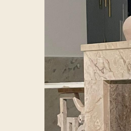
閉幕彌撒
聖誕報佳音
聖誕願望樹 Giving T