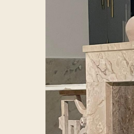
閉幕彌撒
聖誕報佳音
聖誕願望樹 Giving T