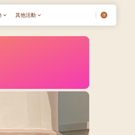
動
其他活動
愛了我們]
叔之家-重症兒童
聖經閲讀計劃 「一日、一讀、一
啟示」
老人院（老莊園 / 松心
相語 –
主保瞻禮前九日聖心敬禮
– 愛・與耆賀新歲
傅油彌撒 + 長者活動
日至9
– 探訪獨居長者
明愛賣物會
院 – 頣康天地
05)
5/03)
5/04)
5/05)
5/06)
5/07)