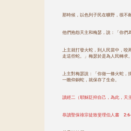
那時候，以色列子民在曠野，很不
他們抱怨天主和梅瑟，說：「你們
上主就打發火蛇，到人民當中，咬
走這些蛇。」梅瑟於是為人民轉求
上主對梅瑟說：「你做一條火蛇，
一瞻仰銅蛇，就保存了生命。
讀經二（耶穌貶抑自己，為此，天
恭讀聖保祿宗徒致斐理伯人書 2:6-