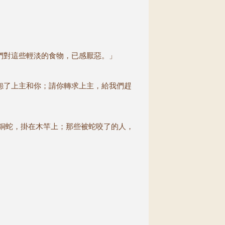
們對這些輕淡的食物，已感厭惡。」
怨了上主和你；請你轉求上主，給我們趕
銅蛇，掛在木竿上；那些被蛇咬了的人，