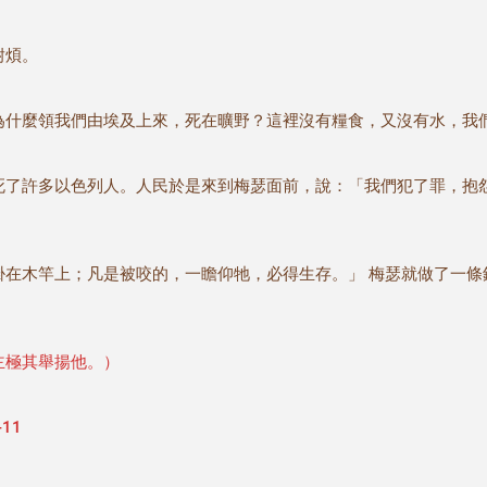
耐煩。
為什麼領我們由埃及上來，死在曠野？這裡沒有糧食，又沒有水，我
死了許多以色列人。人民於是來到梅瑟面前，說：「我們犯了罪，抱
。
掛在木竿上；凡是被咬的，一瞻仰牠，必得生存。」 梅瑟就做了一條
主極其舉揚他。）
11