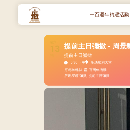
一百週年精選活動
一百週年開幕感恩
堂區100週年嘉年
週六
提前主日彌撒 - 周景
13
靈修講座 :教宗通諭
提前主日彌撒
9月
– 夏主教主講
5:30 下午
聖瑪加利大堂
聖體出遊：聖體聖
百周年活動:
百周年活動
《百年人海》音樂
活動標籤
彌撒,
提前主日彌撒
禧年活動 – 希望之
朝聖 – 法國/羅馬
主保瞻禮彌撒及聚
朝聖 – 韓國
聖家節彌撒