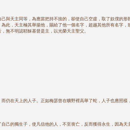
自己與天主同等，為應當把持不捨的，卻使自己空虛，取了奴僕的形
。為此，天主極其舉揚他，賜給了他一個名字，超越其他所有名字，
舌，無不明認耶穌基督是主，以光榮天主聖父。
，而仍在天上的人子。正如梅瑟曾在曠野裡高舉了蛇，人子也應照樣
了自己的獨生子，使凡信他的人，不至喪亡，反而獲得永生，因為天