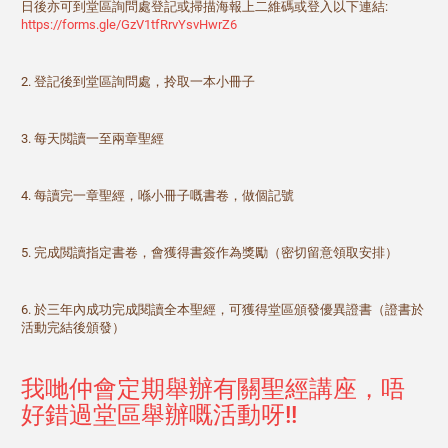
日後亦可到堂區詢問處登記或掃描海報上二維碼或登入以下連結:
https://forms.gle/GzV1tfRrvYsvHwrZ6
2. 登記後到堂區詢問處，拎取一本小冊子
3. 每天閲讀一至兩章聖經
4. 每讀完一章聖經，喺小冊子嘅書卷，做個記號
5. 完成閲讀指定書卷，會獲得書簽作為獎勵（密切留意領取安排）
6. 於三年內成功完成閱讀全本聖經，可獲得堂區頒發優異證書（證書於
活動完結後頒發）
我哋仲會定期舉辦有關聖經講座，唔
好錯過堂區舉辦嘅活動呀!!