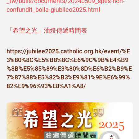
_tw/bulls/documents/20240509_spes-non-
confundit_bolla-giubileo2025.html
「希望之光」油燈傳遞時間表
https://jubilee2025.catholic.org.hk/event/%E
3%80%8C%E5%B8%8C%E6%9C%9B%E4%B9
%8B%E5%85%89%E3%80%8D%E6%B2%B9%E
7%87%88%E5%82%B3%E9%81%9E%E6%99%
82%E9%96%93%E8%A1%A8/