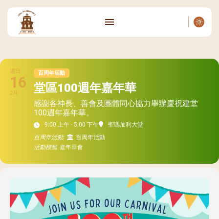
週日
百周年活動
16
堂區100週年嘉年華
2月
感謝各神長、善會及團體同心協力舉辦慶祝建堂
100週年嘉年華。
9:00 上午 - 5:00 下午
聖瑪加利大堂
百周年活動:
百周年活動
活動標籤
嘉年華會