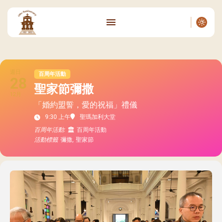
週日
百周年活動
28
聖家節彌撒
12月
「婚約盟誓，愛的祝福」禮儀
9:30 上午
聖瑪加利大堂
百周年活動:
百周年活動
活動標籤
彌撒,
聖家節