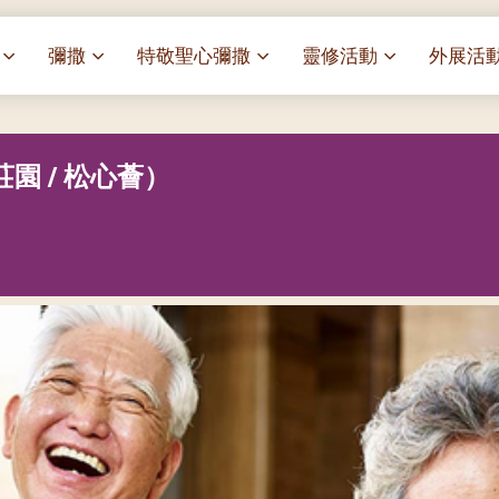
彌撒
特敬聖心彌撒
靈修活動
外展活
祭
一百週年開幕感恩祭
特敬聖心彌撒 (2025/01/03)
靈修講座 : 教宗通諭[祂
麥當勞叔
– 夏主教主講
華
聖家節彌撒
特敬聖心彌撒 (2025/02/07)
探訪區內
園 / 松心薈）
靈修講座 : 依偎主懷-兩心
薈）
[祂愛了我們]
主保瞻禮彌撒及聚餐
特敬聖心彌撒 (2025/03/07)
伍文祺修士主講
樂善堂 
提前主日彌撒 – 梁達材神父
特敬聖心彌撒 (2025/04/04)
依納爵靈修與避靜 (3月7
血節
(2025/02/08)
樂善堂 
日)
特敬聖心彌撒 (2025/05/02)
劇
提前主日彌撒 – 閻德龍神父
聖保祿醫
與劉松仁心靈之約(2025/
特敬聖心彌撒 (2025/06/06)
(2025/03/08)
光油燈
每月靈修及明供聖體 (202
特敬聖心彌撒 (2025/07/04)
提前主日彌撒 – 區加培神父
(2025/04/05)
每月靈修及明供聖體 (202
特敬聖心彌撒 (2025/08/01)
餐
提前主日彌撒 – 關傑棠神父
每月靈修及明供聖體 (202
特敬聖心彌撒 (2025/09/05)
(2025/05/10)
每月靈修及明供聖體 (202
特敬聖心彌撒 (2025/10/03)
提前主日彌撒 – 陳德雄神父
每月靈修及明供聖體 (202
特敬聖心彌撒 (2025/11/07)
(2025/06/14)