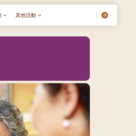
動
其他活動
愛了我們]
叔之家-重症兒童
聖經閲讀計劃 「一日、一讀、一
啟示」
老人院（老莊園 / 松心
相語 –
主保瞻禮前九日聖心敬禮
– 愛・與耆賀新歲
傅油彌撒 + 長者活動
日至9
– 探訪獨居長者
明愛賣物會
院 – 頣康天地
05)
5/03)
5/04)
5/05)
5/06)
5/07)