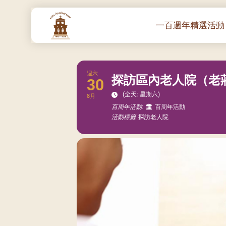
一百週年精選活動
一百週年開幕感恩
堂區100週年嘉年
週六
探訪區內老人院（老莊
30
靈修講座 :教宗通諭
(全天: 星期六)
8月
– 夏主教主講
百周年活動:
百周年活動
聖體出遊：聖體聖
活動標籤
探訪老人院
《百年人海》音樂
禧年活動 – 希望之
朝聖 – 法國/羅馬
主保瞻禮彌撒及聚
朝聖 – 韓國
聖家節彌撒