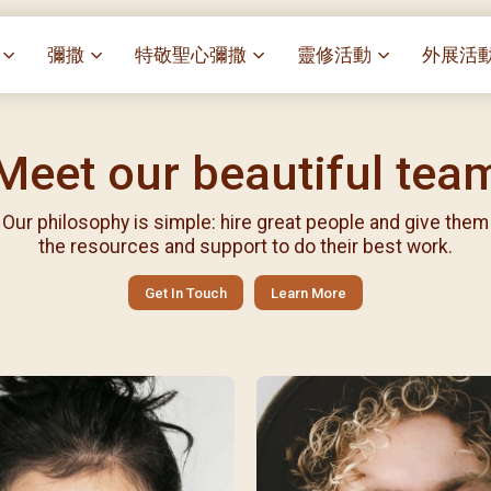
彌撒
特敬聖心彌撒
靈修活動
外展活
祭
一百週年開幕感恩祭
特敬聖心彌撒 (2025/01/03)
靈修講座 : 教宗通諭[祂
麥當勞叔
– 夏主教主講
Meet our beautiful tea
聖家節彌撒
特敬聖心彌撒 (2025/02/07)
探訪區內
靈修講座 : 依偎主懷-兩心
薈）
[祂愛了我們]
主保瞻禮彌撒及聚餐
特敬聖心彌撒 (2025/03/07)
伍文祺修士主講
樂善堂 
Our philosophy is simple: hire great people and give them
提前主日彌撒 – 梁達材神父
特敬聖心彌撒 (2025/04/04)
依納爵靈修與避靜 (3月7
the resources and support to do their best work.
血節
(2025/02/08)
樂善堂 
特敬聖心彌撒 (2025/05/02)
與劉松仁心靈之約(2025/0
劇
提前主日彌撒 – 閻德龍神父
聖保祿醫
Get In Touch
Learn More
特敬聖心彌撒 (2025/06/06)
(2025/03/08)
每月靈修及明供聖體 (2025
光油燈
特敬聖心彌撒 (2025/07/04)
提前主日彌撒 – 區加培神父
每月靈修及明供聖體 (2025
(2025/04/05)
特敬聖心彌撒 (2025/08/01)
每月靈修及明供聖體 (2025
餐
提前主日彌撒 – 關傑棠神父
特敬聖心彌撒 (2025/09/05)
每月靈修及明供聖體 (2025
(2025/05/10)
特敬聖心彌撒 (2025/10/03)
每月靈修及明供聖體 (2025
提前主日彌撒 – 陳德雄神父
特敬聖心彌撒 (2025/11/07)
(2025/06/14)