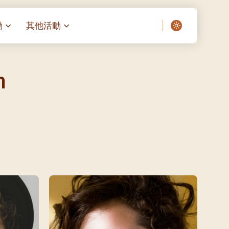
動
其他活動
愛了我們]
叔之家-重症兒童
聖經閲讀計劃 「一日、一讀、一
啟示」
m
老人院（老莊園 / 松心
相語 –
主保瞻禮前九日聖心敬禮
– 愛・與耆賀新歲
傅油彌撒 + 長者活動
日至9日)
– 探訪獨居長者
明愛賣物會
5)
院 – 頣康天地
/03)
/04)
/05)
/06)
/07)