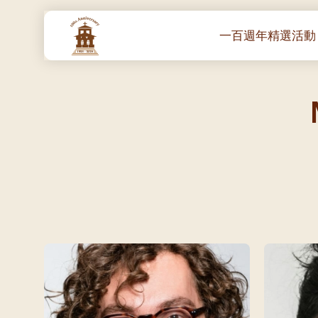
一百週年精選活動
一百週年開幕感恩
堂區100週年嘉年華
靈修講座 :教宗通諭
– 夏主教主講
聖體出遊：聖體聖
《百年人海》音樂
禧年活動 – 希望之
朝聖 – 法國/羅馬
主保瞻禮彌撒及聚
朝聖 – 韓國
聖家節彌撒