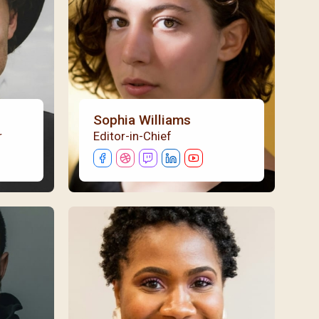
/08)
/09)
/10)
/11)
/12)
Sophia Williams
r
Editor-in-Chief