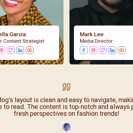
ella Garcia
Mark Lee
r Content Strategist
Media Director
og delivers fresh and engaging content consisten
-read for anyone wanting to stay updated on th
trends and news in various fields.