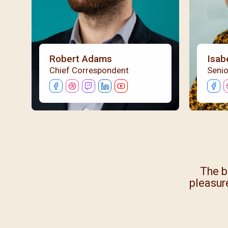
Robert Adams
Isab
Chief Correspondent
Senio
and easy to navigate, making it a
This bl
t is top-notch and always provides
must
ves on fashion trends!