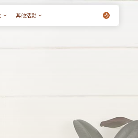
動
其他活動
愛了我們]
叔之家-重症兒童
聖經閲讀計劃 「一日、一讀、一
啟示」
老人院（老莊園 / 松心
相語 –
主保瞻禮前九日聖心敬禮
– 愛・與耆賀新歲
傅油彌撒 + 長者活動
日至9日)
– 探訪獨居長者
明愛賣物會
5)
院 – 頣康天地
/03)
/04)
/05)
/06)
/07)