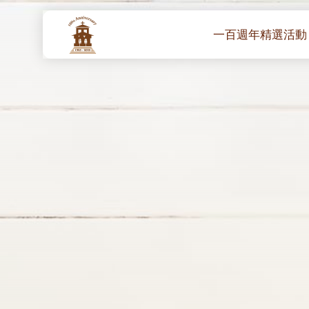
一百週年精選活動
一百週年開幕感恩
堂區100週年嘉年華
靈修講座 :教宗通諭
– 夏主教主講
聖體出遊：聖體聖
《百年人海》音樂
禧年活動 – 希望之
朝聖 – 法國/羅馬
主保瞻禮彌撒及聚
朝聖 – 韓國
聖家節彌撒