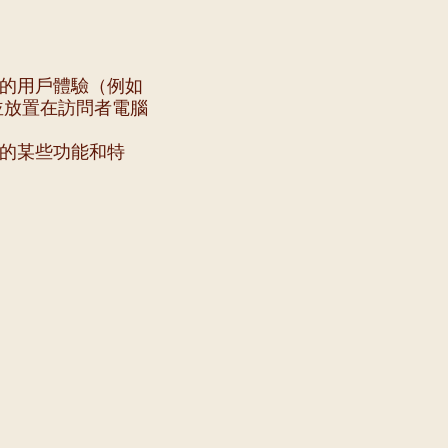
站的用戶體驗（例如
件並放置在訪問者電腦
站的某些功能和特
地址作為聖瑪加利大
給任何第三方。
的個人資料。