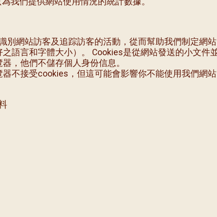
只為我們提供網站使用情況的統計數據。
es來識別網站訪客及追踪訪客的活動，從而幫助我們制定網
之語言和字體大小）。 Cookies是從網站發送的小文
覽器，他們不儲存個人身份信息。
器不接受cookies，但這可能會影響你不能使用我們網
料
料會轉移給信用咭/財務機構去完成你的捐款。
之途徑下載個人資料作內部核對和財務核數用途。
不反對指示後，我們會運用你的姓名、電郵、電話號碼或
用途。
任何形式將你的數據出售、出租、交易或以其他方式轉移
某法例或香港司法機構的指示，向指定人士或機構披露你