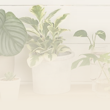
閉幕彌撒
聖誕報佳音
聖誕願望樹 Giving T