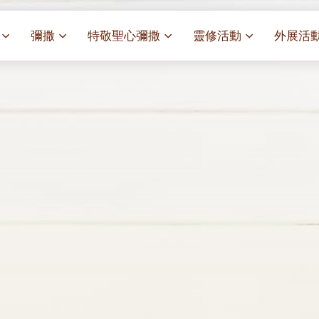
彌撒
特敬聖心彌撒
靈修活動
外展活
祭
一百週年開幕感恩祭
特敬聖心彌撒 (2025/01/03)
靈修講座 : 教宗通諭[祂
麥當勞叔
– 夏主教主講
聖家節彌撒
特敬聖心彌撒 (2025/02/07)
探訪區內
靈修講座 : 依偎主懷-兩心
薈）
[祂愛了我們]
主保瞻禮彌撒及聚餐
特敬聖心彌撒 (2025/03/07)
伍文祺修士主講
樂善堂 
提前主日彌撒 – 梁達材神父
特敬聖心彌撒 (2025/04/04)
依納爵靈修與避靜 (3月7
血節
(2025/02/08)
樂善堂 
特敬聖心彌撒 (2025/05/02)
與劉松仁心靈之約(2025/0
劇
提前主日彌撒 – 閻德龍神父
聖保祿醫
特敬聖心彌撒 (2025/06/06)
(2025/03/08)
每月靈修及明供聖體 (2025
光油燈
特敬聖心彌撒 (2025/07/04)
提前主日彌撒 – 區加培神父
每月靈修及明供聖體 (2025
(2025/04/05)
特敬聖心彌撒 (2025/08/01)
每月靈修及明供聖體 (2025
餐
提前主日彌撒 – 關傑棠神父
特敬聖心彌撒 (2025/09/05)
每月靈修及明供聖體 (2025
(2025/05/10)
特敬聖心彌撒 (2025/10/03)
每月靈修及明供聖體 (2025
提前主日彌撒 – 陳德雄神父
特敬聖心彌撒 (2025/11/07)
(2025/06/14)