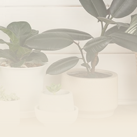
/08)
/09)
/10)
/11)
/12)