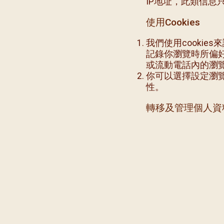
IP地址，此類信息
使用Cookies
我們使用cooki
記錄你瀏覽時所偏好
或流動電話內的瀏
你可以選擇設定瀏覽
性。
轉移及管理個人資
銀行收集的個人資
我們會從銀行指定
取得你同意或你的
堂日後和你溝通的
本堂和銀行不會以
我們可能須要遵守
保安措施