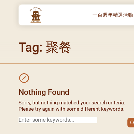
一百週年精選活動
一百週年開幕感恩
Tag: 聚餐
堂區100週年嘉年
靈修講座 :教宗通諭
– 夏主教主講
聖體出遊：聖體聖
《百年人海》音樂
禧年活動 – 希望之
Nothing Found
朝聖 – 法國/羅馬
Sorry, but nothing matched your search criteria.
主保瞻禮彌撒及聚
Please try again with some different keywords.
Search
朝聖 – 韓國
for:
聖家節彌撒