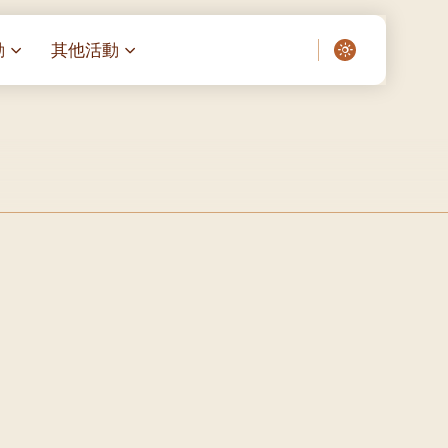
動
其他活動
愛了我們]
叔之家-重症兒童
聖經閲讀計劃 「一日、一讀、一
啟示」
老人院（老莊園 / 松心
相語 –
主保瞻禮前九日聖心敬禮
– 愛・與耆賀新歲
傅油彌撒 + 長者活動
日至9
– 探訪獨居長者
明愛賣物會
院 – 頣康天地
05)
5/03)
5/04)
5/05)
5/06)
5/07)