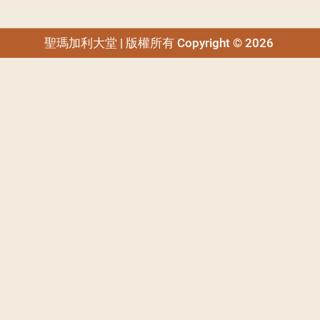
閉幕彌撒
聖誕報佳音
聖瑪加利大堂 | 版權所有 Copyright © 2026
聖誕願望樹 Giving T