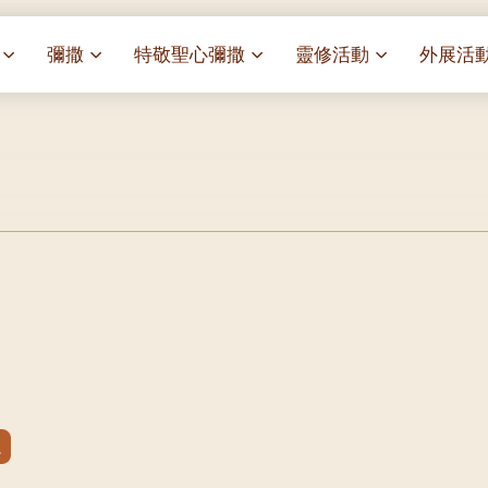
彌撒
特敬聖心彌撒
靈修活動
外展活
祭
一百週年開幕感恩祭
特敬聖心彌撒 (2025/01/03)
靈修講座 : 教宗通諭[祂
麥當勞叔
– 夏主教主講
華
聖家節彌撒
特敬聖心彌撒 (2025/02/07)
探訪區內
靈修講座 : 依偎主懷-兩心
薈）
[祂愛了我們]
主保瞻禮彌撒及聚餐
特敬聖心彌撒 (2025/03/07)
伍文祺修士主講
樂善堂 
提前主日彌撒 – 梁達材神父
特敬聖心彌撒 (2025/04/04)
依納爵靈修與避靜 (3月7
血節
(2025/02/08)
樂善堂 
日)
特敬聖心彌撒 (2025/05/02)
劇
提前主日彌撒 – 閻德龍神父
聖保祿醫
與劉松仁心靈之約(2025/
特敬聖心彌撒 (2025/06/06)
(2025/03/08)
光油燈
每月靈修及明供聖體 (202
特敬聖心彌撒 (2025/07/04)
提前主日彌撒 – 區加培神父
(2025/04/05)
每月靈修及明供聖體 (202
特敬聖心彌撒 (2025/08/01)
餐
提前主日彌撒 – 關傑棠神父
每月靈修及明供聖體 (202
特敬聖心彌撒 (2025/09/05)
(2025/05/10)
每月靈修及明供聖體 (202
特敬聖心彌撒 (2025/10/03)
提前主日彌撒 – 陳德雄神父
每月靈修及明供聖體 (202
特敬聖心彌撒 (2025/11/07)
(2025/06/14)