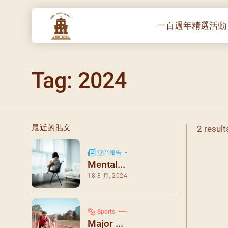
一百週年精選活動
一百週年開幕感恩
Tag: 2024
堂區100週年嘉年
靈修講座 :教宗通諭
– 夏主教主講
聖體出遊：聖體聖
最近的貼文
2 result
《百年人海》音樂
禧年活動 – 希望之
堂區報告
Mental...
朝聖 – 法國/羅馬
18 8 月, 2024
主保瞻禮彌撒及聚
朝聖 – 韓國
Sports
聖家節彌撒
Major ...