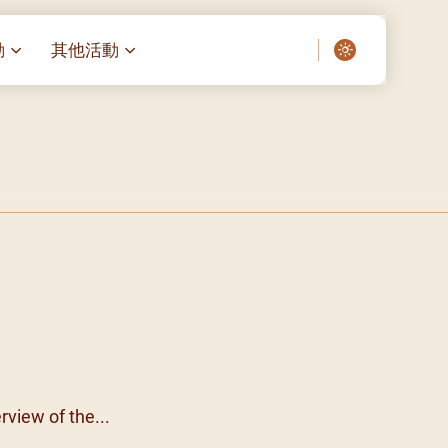
動
其他活動
愛了我們]
叔之家-重症兒童
聖經閲讀計劃 「一日、一讀、一
啟示」
老人院（老莊園 / 松心
相語 –
主保瞻禮前九日聖心敬禮
– 愛・與耆賀新歲
傅油彌撒 + 長者活動
日至9
– 探訪獨居長者
明愛賣物會
院 – 頣康天地
05)
5/03)
5/04)
5/05)
5/06)
rview of the...
5/07)