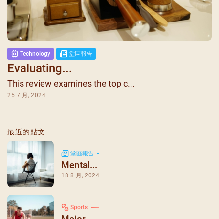
Technology
堂區報告
Evaluating...
This review examines the top c...
25 7 月, 2024
最近的貼文
堂區報告
Mental...
18 8 月, 2024
Sports
Major ...