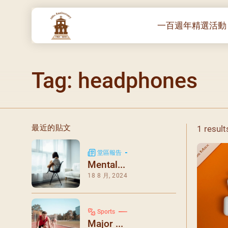
一百週年精選活動
一百週年開幕感恩
Tag: headphones
堂區100週年嘉年
靈修講座 :教宗通諭
– 夏主教主講
聖體出遊：聖體聖
最近的貼文
1 result
《百年人海》音樂
禧年活動 – 希望之
堂區報告
Mental...
朝聖 – 法國/羅馬
18 8 月, 2024
主保瞻禮彌撒及聚
朝聖 – 韓國
Sports
聖家節彌撒
Major ...