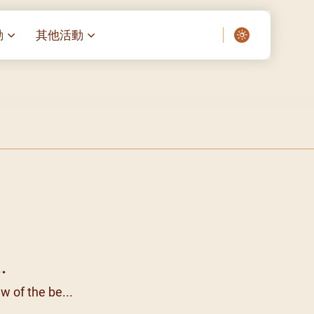
動
其他活動
愛了我們]
叔之家-重症兒童
聖經閲讀計劃 「一日、一讀、一
啟示」
老人院（老莊園 / 松心
相語 –
主保瞻禮前九日聖心敬禮
– 愛・與耆賀新歲
傅油彌撒 + 長者活動
日至9
– 探訪獨居長者
明愛賣物會
院 – 頣康天地
05)
5/03)
5/04)
5/05)
.
5/06)
ew of the be...
5/07)