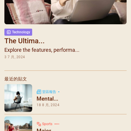
Technology
The Ultima...
Explore the features, performa...
3 7 月, 2024
最近的貼文
堂區報告
Mental...
18 8 月, 2024
Sports
Major ...