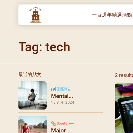
一百週年精選活動
一百週年開幕感恩
Tag: tech
堂區100週年嘉年
靈修講座 :教宗通諭
– 夏主教主講
聖體出遊：聖體聖
最近的貼文
2 result
《百年人海》音樂
禧年活動 – 希望之
堂區報告
Mental...
朝聖 – 法國/羅馬
18 8 月, 2024
主保瞻禮彌撒及聚
朝聖 – 韓國
Sports
聖家節彌撒
Major ...