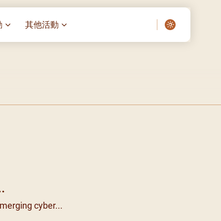
動
其他活動
愛了我們]
叔之家-重症兒童
聖經閲讀計劃 「一日、一讀、一
啟示」
老人院（老莊園 / 松心
相語 –
主保瞻禮前九日聖心敬禮
– 愛・與耆賀新歲
傅油彌撒 + 長者活動
日至9
– 探訪獨居長者
明愛賣物會
院 – 頣康天地
05)
5/03)
5/04)
5/05)
.
5/06)
merging cyber...
5/07)