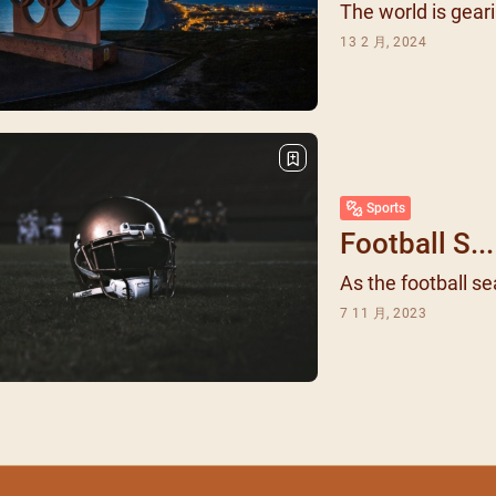
The world is geari
13 2 月, 2024
Sports
Football S...
As the football se
7 11 月, 2023