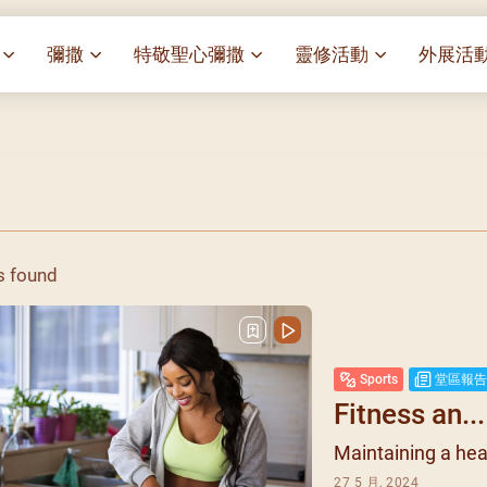
彌撒
特敬聖心彌撒
靈修活動
外展活
祭
一百週年開幕感恩祭
特敬聖心彌撒 (2025/01/03)
靈修講座 : 教宗通諭[祂
麥當勞叔
– 夏主教主講
華
聖家節彌撒
特敬聖心彌撒 (2025/02/07)
探訪區內
靈修講座 : 依偎主懷-兩心
薈）
[祂愛了我們]
主保瞻禮彌撒及聚餐
特敬聖心彌撒 (2025/03/07)
伍文祺修士主講
樂善堂 
提前主日彌撒 – 梁達材神父
特敬聖心彌撒 (2025/04/04)
依納爵靈修與避靜 (3月7
血節
(2025/02/08)
樂善堂 
日)
特敬聖心彌撒 (2025/05/02)
s found
劇
提前主日彌撒 – 閻德龍神父
聖保祿醫
與劉松仁心靈之約(2025/
特敬聖心彌撒 (2025/06/06)
(2025/03/08)
光油燈
每月靈修及明供聖體 (202
特敬聖心彌撒 (2025/07/04)
提前主日彌撒 – 區加培神父
(2025/04/05)
每月靈修及明供聖體 (202
特敬聖心彌撒 (2025/08/01)
Sports
堂區報告
餐
提前主日彌撒 – 關傑棠神父
每月靈修及明供聖體 (202
特敬聖心彌撒 (2025/09/05)
Fitness an...
(2025/05/10)
每月靈修及明供聖體 (202
特敬聖心彌撒 (2025/10/03)
Maintaining a healt
提前主日彌撒 – 陳德雄神父
每月靈修及明供聖體 (202
特敬聖心彌撒 (2025/11/07)
(2025/06/14)
27 5 月, 2024