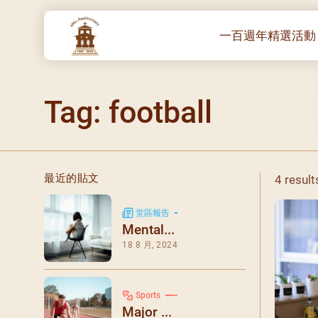
一百週年精選活動
一百週年開幕感恩
Tag: football
堂區100週年嘉年
靈修講座 :教宗通諭
– 夏主教主講
聖體出遊：聖體聖
最近的貼文
4 result
《百年人海》音樂
禧年活動 – 希望之
堂區報告
Mental...
朝聖 – 法國/羅馬
18 8 月, 2024
主保瞻禮彌撒及聚
朝聖 – 韓國
Sports
聖家節彌撒
Major ...