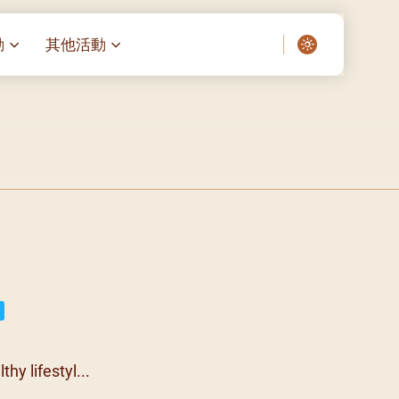
動
其他活動
愛了我們]
叔之家-重症兒童
聖經閲讀計劃 「一日、一讀、一
啟示」
老人院（老莊園 / 松心
相語 –
主保瞻禮前九日聖心敬禮
– 愛・與耆賀新歲
傅油彌撒 + 長者活動
日至9
– 探訪獨居長者
明愛賣物會
院 – 頣康天地
05)
5/03)
5/04)
5/05)
5/06)
hy lifestyl...
5/07)