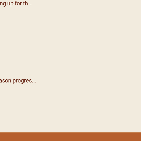
ng up for th...
ason progres...