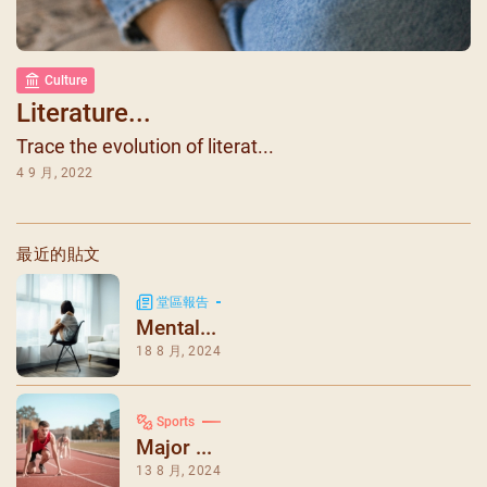
Culture
Literature...
Trace the evolution of literat...
4 9 月, 2022
最近的貼文
堂區報告
Mental...
18 8 月, 2024
Sports
Major ...
13 8 月, 2024