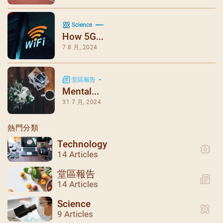
Science
How 5G...
7 8 月, 2024
堂區報告
Mental...
31 7 月, 2024
熱門分類
Technology
14 Articles
堂區報告
14 Articles
Science
9 Articles