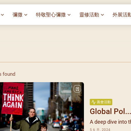
彌撒
特敬聖心彌撒
靈修活動
外展活
祭
一百週年開幕感恩祭
特敬聖心彌撒 (2025/01/03)
靈修講座 : 教宗通諭[祂
麥當勞叔
– 夏主教主講
華
聖家節彌撒
特敬聖心彌撒 (2025/02/07)
探訪區內
靈修講座 : 依偎主懷-兩心
薈）
[祂愛了我們]
主保瞻禮彌撒及聚餐
特敬聖心彌撒 (2025/03/07)
伍文祺修士主講
樂善堂 
提前主日彌撒 – 梁達材神父
特敬聖心彌撒 (2025/04/04)
依納爵靈修與避靜 (3月7
血節
(2025/02/08)
樂善堂 
日)
特敬聖心彌撒 (2025/05/02)
s found
劇
提前主日彌撒 – 閻德龍神父
聖保祿醫
與劉松仁心靈之約(2025/
特敬聖心彌撒 (2025/06/06)
(2025/03/08)
光油燈
每月靈修及明供聖體 (202
特敬聖心彌撒 (2025/07/04)
提前主日彌撒 – 區加培神父
(2025/04/05)
每月靈修及明供聖體 (202
特敬聖心彌撒 (2025/08/01)
善會活動
餐
提前主日彌撒 – 關傑棠神父
每月靈修及明供聖體 (202
特敬聖心彌撒 (2025/09/05)
Global Pol..
(2025/05/10)
每月靈修及明供聖體 (202
特敬聖心彌撒 (2025/10/03)
A deep dive into th
提前主日彌撒 – 陳德雄神父
每月靈修及明供聖體 (202
特敬聖心彌撒 (2025/11/07)
(2025/06/14)
5 6 月, 2024