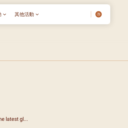
動
其他活動
愛了我們]
叔之家-重症兒童
聖經閲讀計劃 「一日、一讀、一
啟示」
老人院（老莊園 / 松心
相語 –
主保瞻禮前九日聖心敬禮
– 愛・與耆賀新歲
傅油彌撒 + 長者活動
日至9
– 探訪獨居長者
明愛賣物會
院 – 頣康天地
05)
5/03)
5/04)
5/05)
.
5/06)
e latest gl...
5/07)