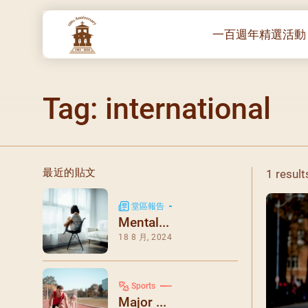
一百週年精選活動
一百週年開幕感恩
Tag: international
堂區100週年嘉年
靈修講座 :教宗通諭
– 夏主教主講
聖體出遊：聖體聖
最近的貼文
1 result
《百年人海》音樂
禧年活動 – 希望之
堂區報告
Mental...
朝聖 – 法國/羅馬
18 8 月, 2024
主保瞻禮彌撒及聚
朝聖 – 韓國
Sports
聖家節彌撒
Major ...