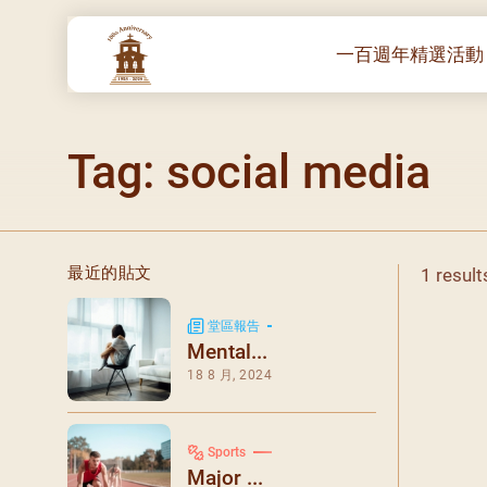
一百週年精選活動
一百週年開幕感恩
Tag: social media
堂區100週年嘉年
靈修講座 :教宗通諭
– 夏主教主講
聖體出遊：聖體聖
最近的貼文
1 result
《百年人海》音樂
禧年活動 – 希望之
堂區報告
Mental...
朝聖 – 法國/羅馬
18 8 月, 2024
主保瞻禮彌撒及聚
朝聖 – 韓國
Sports
聖家節彌撒
Major ...