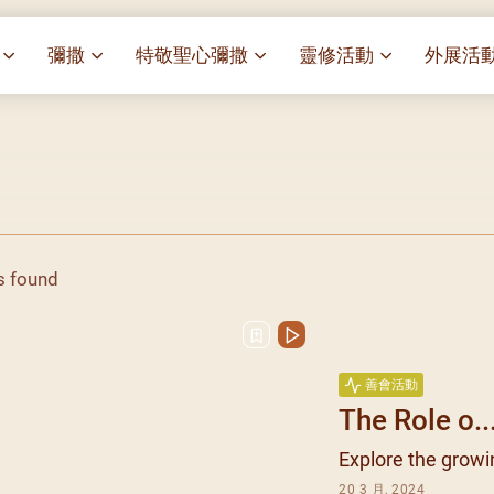
彌撒
特敬聖心彌撒
靈修活動
外展活
祭
一百週年開幕感恩祭
特敬聖心彌撒 (2025/01/03)
靈修講座 : 教宗通諭[祂
麥當勞叔
– 夏主教主講
華
聖家節彌撒
特敬聖心彌撒 (2025/02/07)
探訪區內
靈修講座 : 依偎主懷-兩心
薈）
[祂愛了我們]
主保瞻禮彌撒及聚餐
特敬聖心彌撒 (2025/03/07)
伍文祺修士主講
樂善堂 
提前主日彌撒 – 梁達材神父
特敬聖心彌撒 (2025/04/04)
依納爵靈修與避靜 (3月7
血節
(2025/02/08)
樂善堂 
日)
特敬聖心彌撒 (2025/05/02)
s found
劇
提前主日彌撒 – 閻德龍神父
聖保祿醫
與劉松仁心靈之約(2025/
特敬聖心彌撒 (2025/06/06)
(2025/03/08)
光油燈
每月靈修及明供聖體 (202
特敬聖心彌撒 (2025/07/04)
提前主日彌撒 – 區加培神父
(2025/04/05)
每月靈修及明供聖體 (202
特敬聖心彌撒 (2025/08/01)
善會活動
餐
提前主日彌撒 – 關傑棠神父
每月靈修及明供聖體 (202
特敬聖心彌撒 (2025/09/05)
The Role o..
(2025/05/10)
每月靈修及明供聖體 (202
特敬聖心彌撒 (2025/10/03)
Explore the growin
提前主日彌撒 – 陳德雄神父
每月靈修及明供聖體 (202
特敬聖心彌撒 (2025/11/07)
(2025/06/14)
20 3 月, 2024