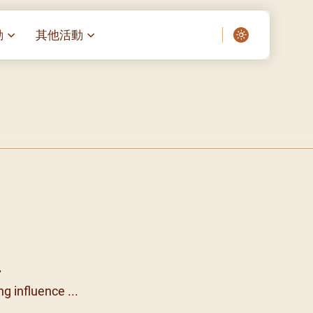
動
其他活動
愛了我們]
叔之家-重症兒童
聖經閲讀計劃 「一日、一讀、一
啟示」
老人院（老莊園 / 松心
相語 –
主保瞻禮前九日聖心敬禮
– 愛・與耆賀新歲
傅油彌撒 + 長者活動
日至9
– 探訪獨居長者
明愛賣物會
院 – 頣康天地
05)
5/03)
5/04)
5/05)
.
5/06)
g influence ...
5/07)