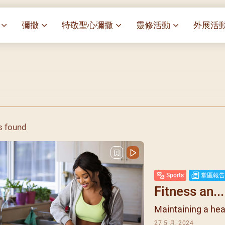
彌撒
特敬聖心彌撒
靈修活動
外展活
祭
一百週年開幕感恩祭
特敬聖心彌撒 (2025/01/03)
靈修講座 : 教宗通諭[祂
麥當勞叔
– 夏主教主講
華
聖家節彌撒
特敬聖心彌撒 (2025/02/07)
探訪區內
靈修講座 : 依偎主懷-兩心
薈）
[祂愛了我們]
主保瞻禮彌撒及聚餐
特敬聖心彌撒 (2025/03/07)
伍文祺修士主講
樂善堂 
提前主日彌撒 – 梁達材神父
特敬聖心彌撒 (2025/04/04)
依納爵靈修與避靜 (3月7
血節
(2025/02/08)
樂善堂 
日)
特敬聖心彌撒 (2025/05/02)
s found
劇
提前主日彌撒 – 閻德龍神父
聖保祿醫
與劉松仁心靈之約(2025/
特敬聖心彌撒 (2025/06/06)
(2025/03/08)
光油燈
每月靈修及明供聖體 (202
特敬聖心彌撒 (2025/07/04)
提前主日彌撒 – 區加培神父
(2025/04/05)
每月靈修及明供聖體 (202
特敬聖心彌撒 (2025/08/01)
Sports
堂區報告
餐
提前主日彌撒 – 關傑棠神父
每月靈修及明供聖體 (202
特敬聖心彌撒 (2025/09/05)
Fitness an...
(2025/05/10)
每月靈修及明供聖體 (202
特敬聖心彌撒 (2025/10/03)
Maintaining a healt
提前主日彌撒 – 陳德雄神父
每月靈修及明供聖體 (202
特敬聖心彌撒 (2025/11/07)
(2025/06/14)
27 5 月, 2024