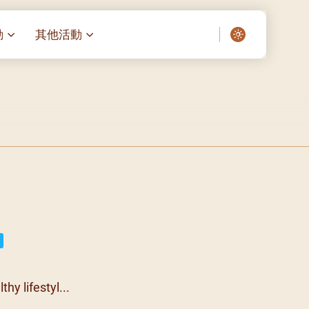
動
其他活動
愛了我們]
叔之家-重症兒童
聖經閲讀計劃 「一日、一讀、一
啟示」
老人院（老莊園 / 松心
相語 –
主保瞻禮前九日聖心敬禮
– 愛・與耆賀新歲
傅油彌撒 + 長者活動
日至9
– 探訪獨居長者
明愛賣物會
院 – 頣康天地
05)
5/03)
5/04)
5/05)
5/06)
hy lifestyl...
5/07)