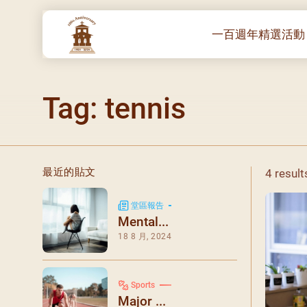
一百週年精選活動
一百週年開幕感恩
Tag: tennis
堂區100週年嘉年
靈修講座 :教宗通諭
– 夏主教主講
聖體出遊：聖體聖
最近的貼文
4 result
《百年人海》音樂
禧年活動 – 希望之
堂區報告
Mental...
朝聖 – 法國/羅馬
18 8 月, 2024
主保瞻禮彌撒及聚
朝聖 – 韓國
Sports
聖家節彌撒
Major ...