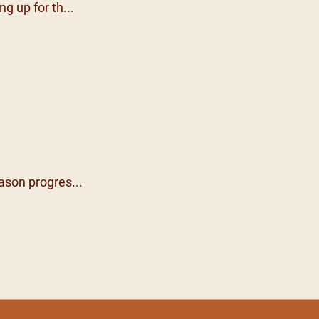
ng up for th...
ason progres...