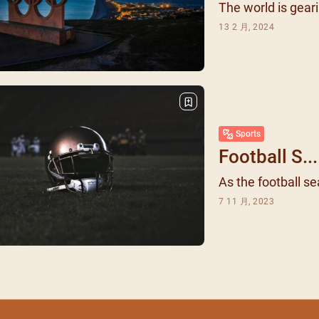
The world is geari
13 2 月, 2024
Sports
Football S...
As the football se
7 11 月, 2023