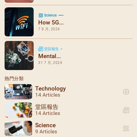
Science
How 5G...
7 8 月, 2024
堂區報告
Mental...
31 7 月, 2024
熱門分類
Technology
14 Articles
堂區報告
14 Articles
Science
9 Articles