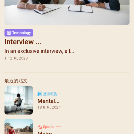
Technology
Interview ...
In an exclusive interview, a l...
1 12 月, 2023
最近的貼文
堂區報告
Mental...
18 8 月, 2024
Sports
Major ...