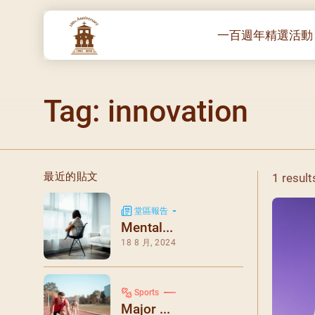
一百週年精選活動
一百週年開幕感恩
Tag: innovation
堂區100週年嘉年
靈修講座 :教宗通諭
– 夏主教主講
聖體出遊：聖體聖
最近的貼文
1 result
《百年人海》音樂
禧年活動 – 希望之
堂區報告
Mental...
朝聖 – 法國/羅馬
18 8 月, 2024
主保瞻禮彌撒及聚
朝聖 – 韓國
Sports
聖家節彌撒
Major ...