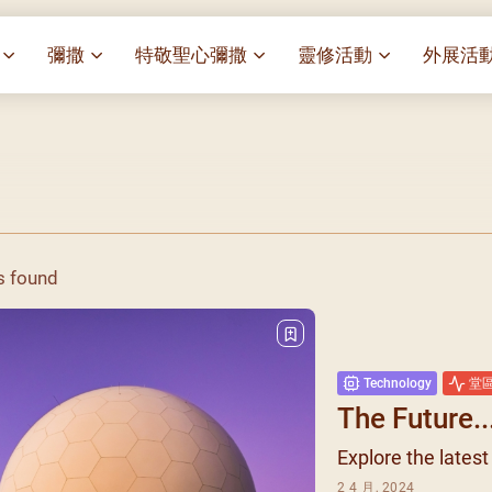
彌撒
特敬聖心彌撒
靈修活動
外展活
祭
一百週年開幕感恩祭
特敬聖心彌撒 (2025/01/03)
靈修講座 : 教宗通諭[祂
麥當勞叔
– 夏主教主講
華
聖家節彌撒
特敬聖心彌撒 (2025/02/07)
探訪區內
靈修講座 : 依偎主懷-兩心
薈）
[祂愛了我們]
主保瞻禮彌撒及聚餐
特敬聖心彌撒 (2025/03/07)
伍文祺修士主講
樂善堂 
提前主日彌撒 – 梁達材神父
特敬聖心彌撒 (2025/04/04)
依納爵靈修與避靜 (3月7
血節
(2025/02/08)
樂善堂 
日)
特敬聖心彌撒 (2025/05/02)
s found
劇
提前主日彌撒 – 閻德龍神父
聖保祿醫
與劉松仁心靈之約(2025/
特敬聖心彌撒 (2025/06/06)
(2025/03/08)
光油燈
每月靈修及明供聖體 (202
特敬聖心彌撒 (2025/07/04)
提前主日彌撒 – 區加培神父
(2025/04/05)
每月靈修及明供聖體 (202
特敬聖心彌撒 (2025/08/01)
Technology
堂
餐
提前主日彌撒 – 關傑棠神父
每月靈修及明供聖體 (202
特敬聖心彌撒 (2025/09/05)
The Future..
(2025/05/10)
每月靈修及明供聖體 (202
特敬聖心彌撒 (2025/10/03)
Explore the lates
提前主日彌撒 – 陳德雄神父
每月靈修及明供聖體 (202
特敬聖心彌撒 (2025/11/07)
(2025/06/14)
2 4 月, 2024