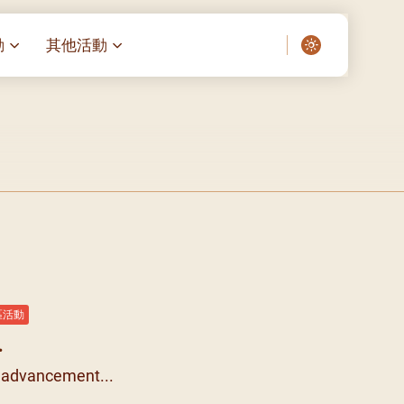
動
其他活動
愛了我們]
叔之家-重症兒童
聖經閲讀計劃 「一日、一讀、一
啟示」
老人院（老莊園 / 松心
相語 –
主保瞻禮前九日聖心敬禮
– 愛・與耆賀新歲
傅油彌撒 + 長者活動
日至9
– 探訪獨居長者
明愛賣物會
院 – 頣康天地
05)
5/03)
5/04)
區活動
5/05)
.
5/06)
t advancement...
5/07)