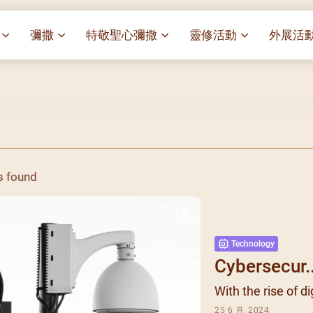
彌撒
特敬聖心彌撒
靈修活動
外展活
祭
一百週年開幕感恩祭
特敬聖心彌撒 (2025/01/03)
靈修講座 : 教宗通諭[祂
麥當勞叔
– 夏主教主講
華
聖家節彌撒
特敬聖心彌撒 (2025/02/07)
探訪區內
靈修講座 : 依偎主懷-兩心
薈）
[祂愛了我們]
主保瞻禮彌撒及聚餐
特敬聖心彌撒 (2025/03/07)
伍文祺修士主講
樂善堂 
提前主日彌撒 – 梁達材神父
特敬聖心彌撒 (2025/04/04)
依納爵靈修與避靜 (3月7
血節
(2025/02/08)
樂善堂 
日)
特敬聖心彌撒 (2025/05/02)
s found
劇
提前主日彌撒 – 閻德龍神父
聖保祿醫
與劉松仁心靈之約(2025/
特敬聖心彌撒 (2025/06/06)
(2025/03/08)
光油燈
每月靈修及明供聖體 (202
特敬聖心彌撒 (2025/07/04)
提前主日彌撒 – 區加培神父
(2025/04/05)
每月靈修及明供聖體 (202
特敬聖心彌撒 (2025/08/01)
Technology
餐
提前主日彌撒 – 關傑棠神父
每月靈修及明供聖體 (202
特敬聖心彌撒 (2025/09/05)
Cybersecur..
(2025/05/10)
每月靈修及明供聖體 (202
特敬聖心彌撒 (2025/10/03)
With the rise of dig
提前主日彌撒 – 陳德雄神父
每月靈修及明供聖體 (202
特敬聖心彌撒 (2025/11/07)
(2025/06/14)
25 6 月, 2024