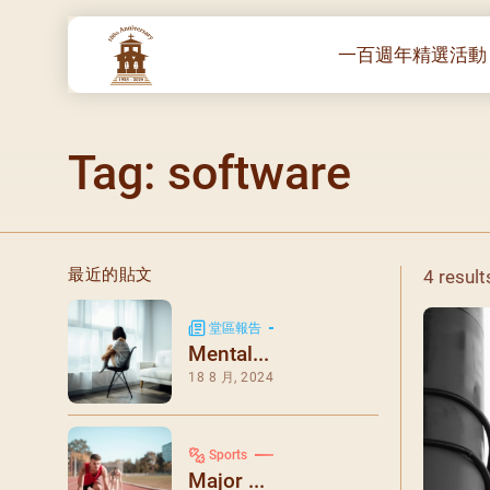
一百週年精選活動
一百週年開幕感恩
Tag: software
堂區100週年嘉年
靈修講座 :教宗通諭
– 夏主教主講
聖體出遊：聖體聖
最近的貼文
4 result
《百年人海》音樂
禧年活動 – 希望之
堂區報告
Mental...
朝聖 – 法國/羅馬
18 8 月, 2024
主保瞻禮彌撒及聚
朝聖 – 韓國
Sports
聖家節彌撒
Major ...