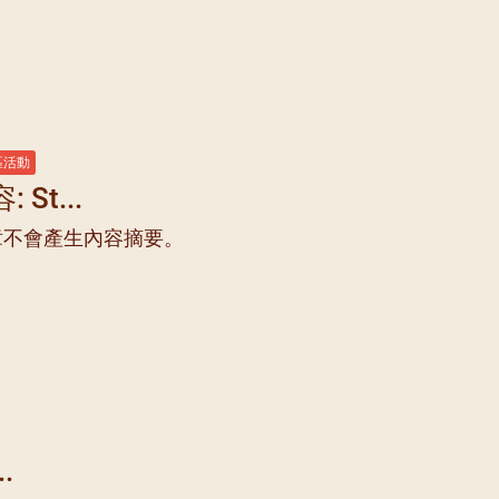
5/08)
5/09)
5/10)
5/11)
區活動
5/12)
St...
章不會產生內容摘要。
..