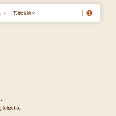
動
其他活動
愛了我們]
叔之家-重症兒童
聖經閲讀計劃 「一日、一讀、一
啟示」
老人院（老莊園 / 松心
相語 –
主保瞻禮前九日聖心敬禮
– 愛・與耆賀新歲
傅油彌撒 + 長者活動
日至9
– 探訪獨居長者
明愛賣物會
院 – 頣康天地
05)
5/03)
5/04)
5/05)
.
5/06)
italizatio...
5/07)