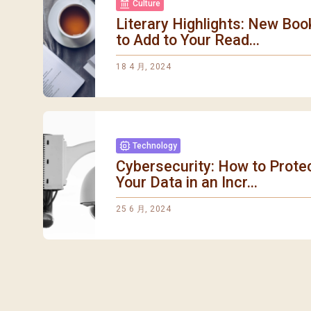
Culture
Literary Highlights: New Boo
to Add to Your Read...
18 4 月, 2024
Technology
Cybersecurity: How to Prote
Your Data in an Incr...
25 6 月, 2024