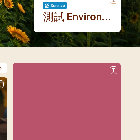
/08)
Science
/09)
測試 Environ...
/10)
/11)
/12)