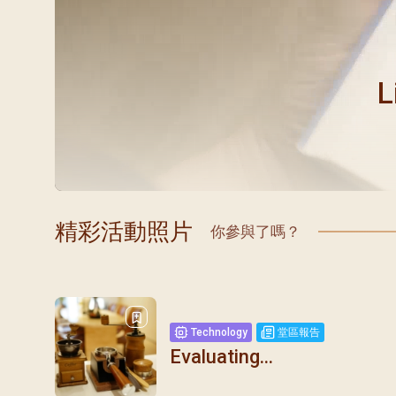
L
精彩活動照片
你參與了嗎？
h
Technology
堂區報告
y I...
Evaluating...