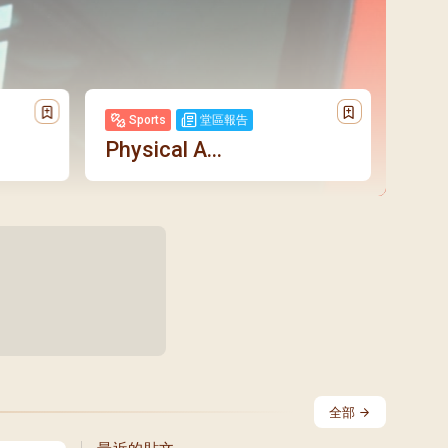
Sports
堂區報告
Physical A...
E
全部