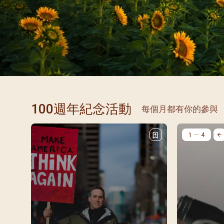
閉幕彌撒
聖誕報佳音
聖誕願望樹 Giving T
100週年紀念活動
每個月都有你的參與
1
4