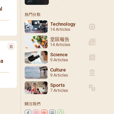
l
熱門分類
Technology
14 Articles
堂區報告
14 Articles
Science
9 Articles
 a
Culture
9 Articles
Sports
7 Articles
關注我們