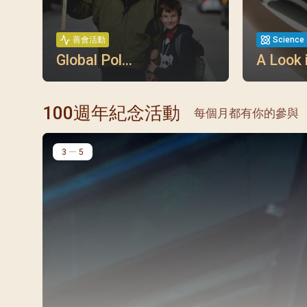
善會活動
Science
Global Pol...
A Look i
100週年紀念活動
每個月都有你的參與
3
5