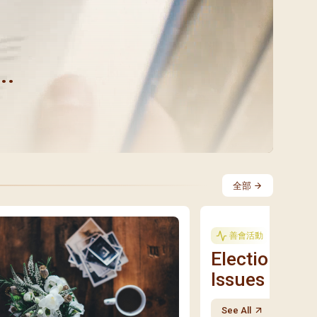
..
全部
善會活動
Elections 20
Issues and...
See All