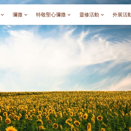
彌撒
特敬聖心彌撒
靈修活動
外展活
祭
一百週年開幕感恩祭
特敬聖心彌撒 (2025/01/03)
靈修講座 : 教宗通諭[祂
麥當勞叔
– 夏主教主講
聖家節彌撒
特敬聖心彌撒 (2025/02/07)
探訪區內
靈修講座 : 依偎主懷-兩心
薈）
[祂愛了我們]
主保瞻禮彌撒及聚餐
特敬聖心彌撒 (2025/03/07)
伍文祺修士主講
樂善堂 
提前主日彌撒 – 梁達材神父
特敬聖心彌撒 (2025/04/04)
依納爵靈修與避靜 (3月7
血節
(2025/02/08)
樂善堂 
特敬聖心彌撒 (2025/05/02)
與劉松仁心靈之約(2025/0
劇
提前主日彌撒 – 閻德龍神父
聖保祿醫
特敬聖心彌撒 (2025/06/06)
(2025/03/08)
每月靈修及明供聖體 (2025
光油燈
特敬聖心彌撒 (2025/07/04)
提前主日彌撒 – 區加培神父
每月靈修及明供聖體 (2025
(2025/04/05)
特敬聖心彌撒 (2025/08/01)
每月靈修及明供聖體 (2025
餐
提前主日彌撒 – 關傑棠神父
特敬聖心彌撒 (2025/09/05)
每月靈修及明供聖體 (2025
(2025/05/10)
特敬聖心彌撒 (2025/10/03)
每月靈修及明供聖體 (2025
提前主日彌撒 – 陳德雄神父
特敬聖心彌撒 (2025/11/07)
(2025/06/14)