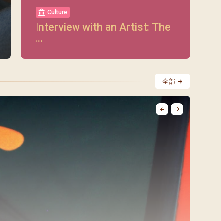
Culture
Interview with an Artist: The
...
全部