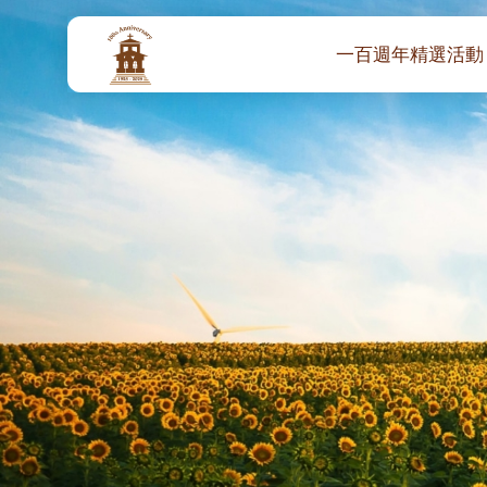
一百週年精選活動
一百週年開幕感恩
堂區100週年嘉年華
靈修講座 :教宗通諭
– 夏主教主講
聖體出遊：聖體聖
《百年人海》音樂
禧年活動 – 希望之
朝聖 – 法國/羅馬
主保瞻禮彌撒及聚
朝聖 – 韓國
聖家節彌撒