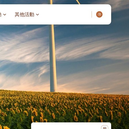
動
其他活動
愛了我們]
叔之家-重症兒童
聖經閲讀計劃 「一日、一讀、一
啟示」
老人院（老莊園 / 松心
相語 –
主保瞻禮前九日聖心敬禮
– 愛・與耆賀新歲
傅油彌撒 + 長者活動
日至9日)
– 探訪獨居長者
明愛賣物會
5)
院 – 頣康天地
/03)
/04)
/05)
/06)
/07)