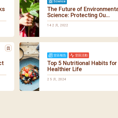
Science
ks
The Future of Environmenta
Science: Protecting Ou...
14 2 月, 2022
堂區報告
堂區活動
ct
Top 5 Nutritional Habits for
Healthier Life
2 5 月, 2024