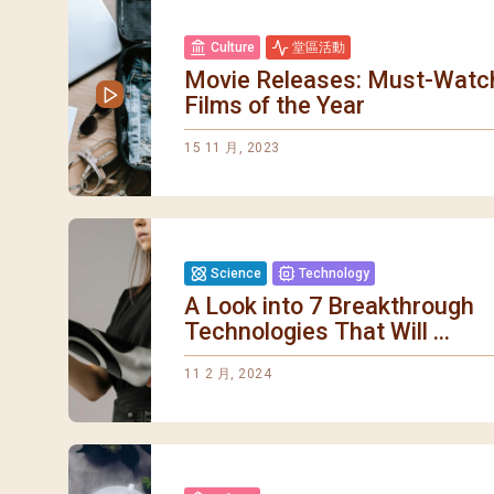
Culture
堂區活動
Movie Releases: Must-Watc
Films of the Year
15 11 月, 2023
Science
Technology
A Look into 7 Breakthrough
Technologies That Will ...
11 2 月, 2024